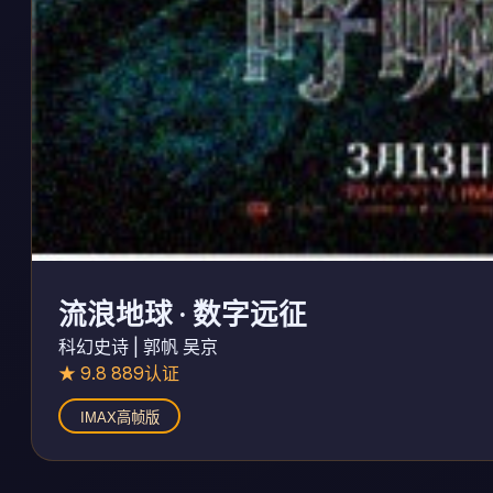
流浪地球 · 数字远征
科幻史诗 | 郭帆 吴京
★ 9.8 889认证
IMAX高帧版