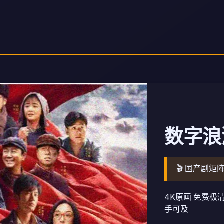
数字浪
🎬 国产剧矩阵
4K原画 免费
手可及