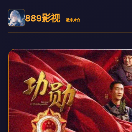
889影视
· 数字片仓