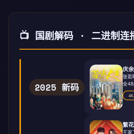
📺 国剧解码 · 二进制连
庆余
张若
全48
2025 新码
4
繁花
王家卫