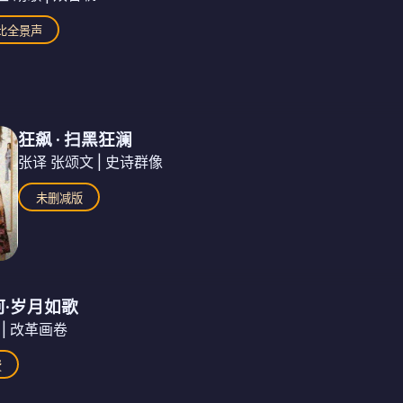
比全景声
狂飙 · 扫黑狂澜
张译 张颂文 | 史诗群像
未删减版
·岁月如歌
 | 改革画卷
费