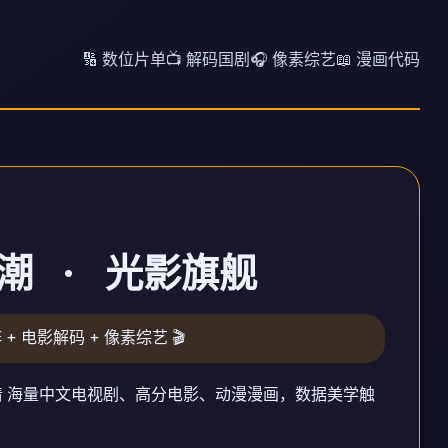
🔢 数位片单
📺 解码国剧
🎧 像素综艺
📖 漫画代码
潮 · 光影旗舰
 + 电影解码 + 像素综艺 🎬
极清 海量中文电视剧、高分电影、动漫漫画，数据美学触