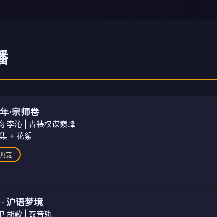
播
年·宗师卷
昀 李沁 | 古装权谋巅峰
集 + 花絮
K典藏
 · 沪语梦境
 胡歌 | 双音轨