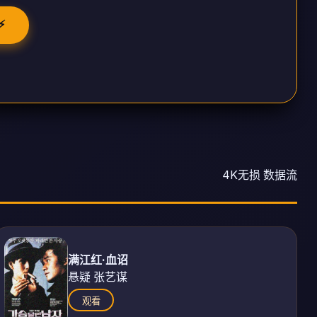
⚡
4K无损 数据流
满江红·血诏
悬疑 张艺谋
观看