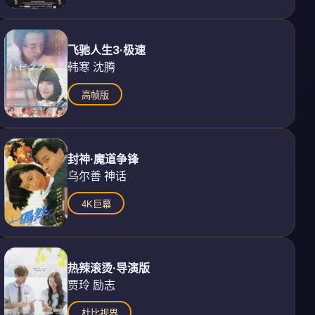
飞驰人生3·极速
韩寒 沈腾
高帧版
封神·魔道争锋
乌尔善 神话
4K巨幕
热辣滚烫·导演版
贾玲 励志
杜比视界