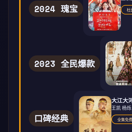
2024 瑰宝
杜
2023 全民爆款
大江大河
王凯 杨烁
口碑经典
全集免